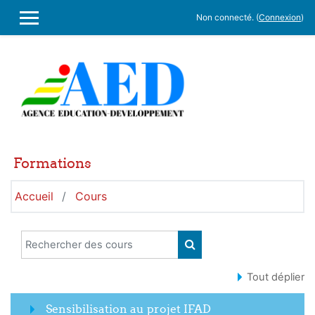
Passer au contenu principal
Non connecté. (
Connexion
)
PANNEAU LATÉRAL
Formations
Accueil
Cours
Rechercher des cours
RECHERCHER DES CO
Tout déplier
Sensibilisation au projet IFAD